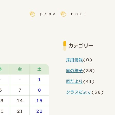
ｐｒｅｖ
ｎｅｘｔ
カテゴリー
採用情報
(0)
木
金
土
園の様子
(33)
-
-
1
園だより
(41)
6
7
8
クラスだより
(38)
13
14
15
20
21
22