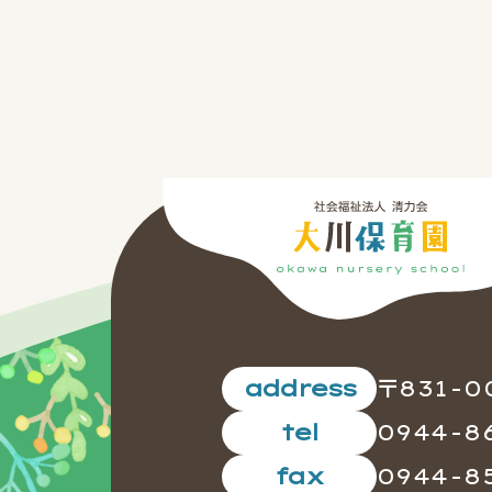
〒831-0
address
0944-8
tel
0944-8
fax